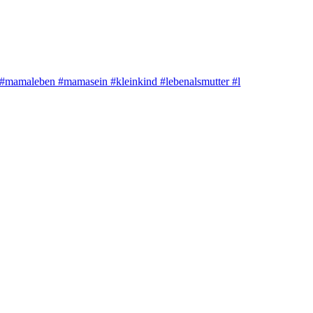
#mamaleben #mamasein #kleinkind #lebenalsmutter #l