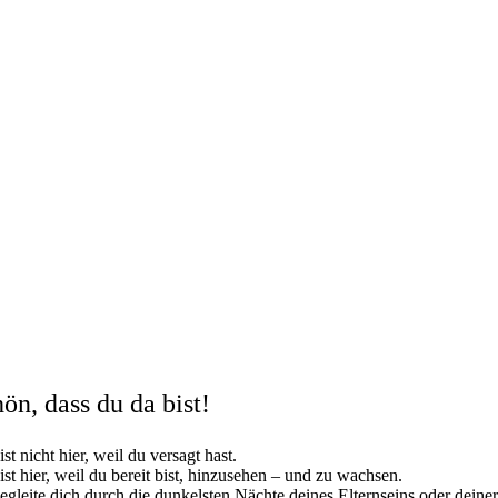
ön, dass du da bist!
st nicht hier, weil du versagt hast.
st hier, weil du bereit bist, hinzusehen – und zu wachsen.
egleite dich durch die dunkelsten Nächte deines Elternseins oder deiner