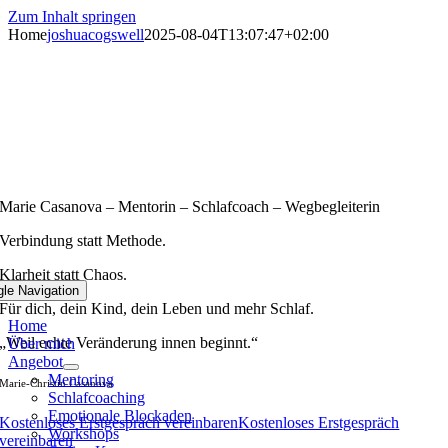
Zum Inhalt springen
Home
joshuacogswell
2025-08-04T13:07:47+02:00
Marie Casanova – Mentorin – Schlafcoach – Wegbegleiterin
Verbindung statt Methode.
Klarheit statt Chaos.
gle Navigation
Für dich, dein Kind, dein Leben und mehr Schlaf.
Home
„Weil echte Veränderung innen beginnt.“
Über mich
Angebot
Mentoring
Marie-Christin Casanova
Schlafcoaching
Emotionale Blockaden
Kostenloses Erstgespräch vereinbaren
Kostenloses Erstgespräch
Workshops
vereinbaren