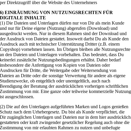
per Direktzugriff über die Website des Unternehmers
6) EINRÄUMUNG VON NUTZUNGSRECHTEN FÜR
DIGITALE INHALTE
(1) Die Dateien und Unterlagen dürfen nur von Dir als mein Kunde
und nur für Deine eigene (Nutzung) abgerufen (Download) und
ausgedruckt werden. Nur in diesem Rahmen sind der Download und
der Ausdruck von Dateien gestattet. Insoweit darfst Du als Kunde den
Ausdruck auch mit technischer Unterstützung Dritter (z.B. einem
Copyshop) vornehmen lassen. Im Übrigen bleiben alle Nutzungsrechte
an den Dateien und Unterlagen vorbehalten. Das bedeutet, dass Du
keinerlei zusätzliche Nutzungsbedingungen erhältst. Daher bedarf
insbesondere die Anfertigung von Kopien von Dateien oder
Ausdrucken für Dritte, die Weitergabe oder Weitersendung von
Dateien an Dritte oder die sonstige Verwertung für andere als eigene
Studienzwecke, ob entgeltlich oder unentgeltlich, auch nach
Beendigung der Beratung der ausdrücklichen vorherigen schriftlichen
Zustimmung von mir. Eine ganze oder teilweise kommerzielle Nutzun
ist ausgeschlossen.
(2) Die auf den Unterlagen aufgeführten Marken und Logos genießen
Schutz nach dem Urhebergesetz. Du bist als Kunde verpflichtet, die
Dir zugänglichen Unterlagen und Dateien nur in dem hier ausdrücklich
gestatteten oder kraft zwingender gesetzlicher Regelung auch ohne die
Zustimmung von mir erlaubten Rahmen zu nutzen und unbefugte