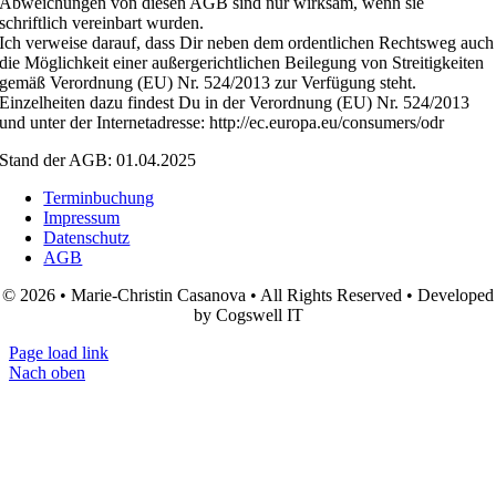
Abweichungen von diesen AGB sind nur wirksam, wenn sie
schriftlich vereinbart wurden.
Ich verweise darauf, dass Dir neben dem ordentlichen Rechtsweg auch
die Möglichkeit einer außergerichtlichen Beilegung von Streitigkeiten
gemäß Verordnung (EU) Nr. 524/2013 zur Verfügung steht.
Einzelheiten dazu findest Du in der Verordnung (EU) Nr. 524/2013
und unter der Internetadresse: http://ec.europa.eu/consumers/odr
Stand der AGB: 01.04.2025
Terminbuchung
Impressum
Datenschutz
AGB
© 2026 • Marie-Christin Casanova • All Rights Reserved • Developed
by Cogswell IT
Page load link
Nach oben