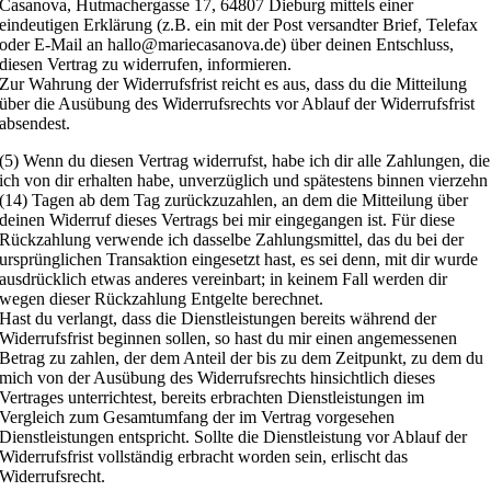
Casanova, Hutmachergasse 17, 64807 Dieburg mittels einer
eindeutigen Erklärung (z.B. ein mit der Post versandter Brief, Telefax
oder E-Mail an hallo@mariecasanova.de) über deinen Entschluss,
diesen Vertrag zu widerrufen, informieren.
Zur Wahrung der Widerrufsfrist reicht es aus, dass du die Mitteilung
über die Ausübung des Widerrufsrechts vor Ablauf der Widerrufsfrist
absendest.
(5) Wenn du diesen Vertrag widerrufst, habe ich dir alle Zahlungen, die
ich von dir erhalten habe, unverzüglich und spätestens binnen vierzehn
(14) Tagen ab dem Tag zurückzuzahlen, an dem die Mitteilung über
deinen Widerruf dieses Vertrags bei mir eingegangen ist. Für diese
Rückzahlung verwende ich dasselbe Zahlungsmittel, das du bei der
ursprünglichen Transaktion eingesetzt hast, es sei denn, mit dir wurde
ausdrücklich etwas anderes vereinbart; in keinem Fall werden dir
wegen dieser Rückzahlung Entgelte berechnet.
Hast du verlangt, dass die Dienstleistungen bereits während der
Widerrufsfrist beginnen sollen, so hast du mir einen angemessenen
Betrag zu zahlen, der dem Anteil der bis zu dem Zeitpunkt, zu dem du
mich von der Ausübung des Widerrufsrechts hinsichtlich dieses
Vertrages unterrichtest, bereits erbrachten Dienstleistungen im
Vergleich zum Gesamtumfang der im Vertrag vorgesehen
Dienstleistungen entspricht. Sollte die Dienstleistung vor Ablauf der
Widerrufsfrist vollständig erbracht worden sein, erlischt das
Widerrufsrecht.