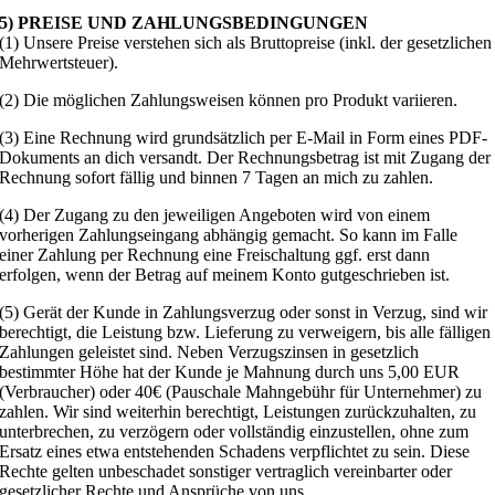
5) PREISE UND ZAHLUNGSBEDINGUNGEN
(1) Unsere Preise verstehen sich als Bruttopreise (inkl. der gesetzlichen
Mehrwertsteuer).
(2) Die möglichen Zahlungsweisen können pro Produkt variieren.
(3) Eine Rechnung wird grundsätzlich per E-Mail in Form eines PDF-
Dokuments an dich versandt. Der Rechnungsbetrag ist mit Zugang der
Rechnung sofort fällig und binnen 7 Tagen an mich zu zahlen.
(4) Der Zugang zu den jeweiligen Angeboten wird von einem
vorherigen Zahlungseingang abhängig gemacht. So kann im Falle
einer Zahlung per Rechnung eine Freischaltung ggf. erst dann
erfolgen, wenn der Betrag auf meinem Konto gutgeschrieben ist.
(5) Gerät der Kunde in Zahlungsverzug oder sonst in Verzug, sind wir
berechtigt, die Leistung bzw. Lieferung zu verweigern, bis alle fälligen
Zahlungen geleistet sind. Neben Verzugszinsen in gesetzlich
bestimmter Höhe hat der Kunde je Mahnung durch uns 5,00 EUR
(Verbraucher) oder 40€ (Pauschale Mahngebühr für Unternehmer) zu
zahlen. Wir sind weiterhin berechtigt, Leistungen zurückzuhalten, zu
unterbrechen, zu verzögern oder vollständig einzustellen, ohne zum
Ersatz eines etwa entstehenden Schadens verpflichtet zu sein. Diese
Rechte gelten unbeschadet sonstiger vertraglich vereinbarter oder
gesetzlicher Rechte und Ansprüche von uns.