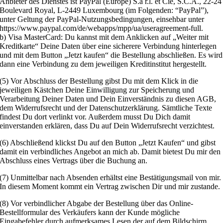
Anbieter des Dienstes ist PayPal (Europe) S.à r.l. et Cie, S.C.A., 22-24
Boulevard Royal, L-2449 Luxembourg (im Folgenden: “PayPal”),
unter Geltung der PayPal-Nutzungsbedingungen, einsehbar unter
https://www.paypal.com/de/webapps/mpp/ua/useragreement-full.
b) Visa MasterCard: Du kannst mit dem Anklicken auf „Weiter mit
Kreditkarte“ Deine Daten über eine sicherere Verbindung hinterlegen
und mit dem Button „Jetzt kaufen“ die Bestellung abschließen. Es wird
dann eine Verbindung zu dem jeweiligen Kreditinstitut hergestellt.
(5) Vor Abschluss der Bestellung gibst Du mit dem Klick in die
jeweiligen Kästchen Deine Einwilligung zur Speicherung und
Verarbeitung Deiner Daten und Dein Einverständnis zu diesen AGB,
dem Widerrufsrecht und der Datenschutzerklärung. Sämtliche Texte
findest Du dort verlinkt vor. Außerdem musst Du Dich damit
einverstanden erklären, dass Du auf Dein Widerrufsrecht verzichtest.
(6) Abschließend klickst Du auf den Button „Jetzt Kaufen“ und gibst
damit ein verbindliches Angebot an mich ab. Damit bietest Du mir den
Abschluss eines Vertrags über die Buchung an.
(7) Unmittelbar nach Absenden erhältst eine Bestätigungsmail von mir.
In diesem Moment kommt ein Vertrag zwischen Dir und mir zustande.
(8) Vor verbindlicher Abgabe der Bestellung über das Online-
Bestellformular des Verkäufers kann der Kunde mögliche
Eingabefehler durch aufmerksames Lesen der auf dem Bildschirm