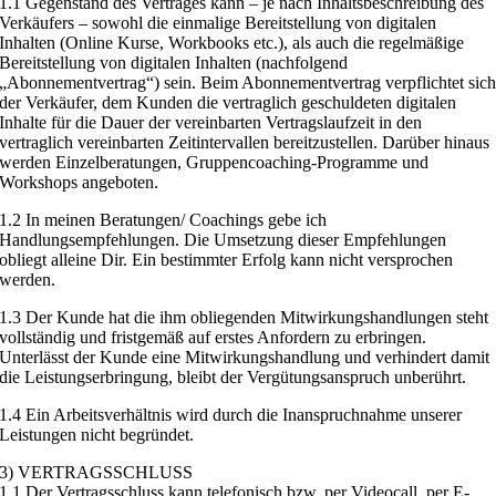
1.1 Gegenstand des Vertrages kann – je nach Inhaltsbeschreibung des
Verkäufers – sowohl die einmalige Bereitstellung von digitalen
Inhalten (Online Kurse, Workbooks etc.), als auch die regelmäßige
Bereitstellung von digitalen Inhalten (nachfolgend
„Abonnementvertrag“) sein. Beim Abonnementvertrag verpflichtet sic
der Verkäufer, dem Kunden die vertraglich geschuldeten digitalen
Inhalte für die Dauer der vereinbarten Vertragslaufzeit in den
vertraglich vereinbarten Zeitintervallen bereitzustellen. Darüber hinaus
werden Einzelberatungen, Gruppencoaching-Programme und
Workshops angeboten.
1.2 In meinen Beratungen/ Coachings gebe ich
Handlungsempfehlungen. Die Umsetzung dieser Empfehlungen
obliegt alleine Dir. Ein bestimmter Erfolg kann nicht versprochen
werden.
1.3 Der Kunde hat die ihm obliegenden Mitwirkungshandlungen steht
vollständig und fristgemäß auf erstes Anfordern zu erbringen.
Unterlässt der Kunde eine Mitwirkungshandlung und verhindert damit
die Leistungserbringung, bleibt der Vergütungsanspruch unberührt.
1.4 Ein Arbeitsverhältnis wird durch die Inanspruchnahme unserer
Leistungen nicht begründet.
3) VERTRAGSSCHLUSS
1.1 Der Vertragsschluss kann telefonisch bzw. per Videocall, per E-