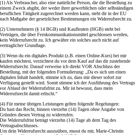
(1) Als Verbraucher, also eine natürliche Person, die die Bestellung zu
einem Zweck abgibt, der weder ihrer gewerblichen oder selbständigen
beruflichen Tätigkeit zugerechnet werden kann, steht dir in der EU
nach Maßgabe der gesetzlichen Bestimmungen ein Widerrufsrecht zu.
(2) Unternehmern (§ 14 BGB) und Kaufleuten (HGB) steht bei
Verträgen, die über Fernkommunikationsmittel geschlossen werden,
kein Widerrufsrecht zu. Ich gewähre ein solches auch nicht auf
vertraglicher Grundlage.
(3) Wenn du ein digitales Produkt (z.B. einen Online-Kurs) bei mir
kaufen möchtest, verzichtest du vor dem Kauf auf das dir zustehende
Widerrufsrecht. Darauf verweise ich direkt VOR Abschluss der
Bestellung, mit der folgenden Formulierung: „Da es sich um einen
digitalen Inhalt handelt, stimme ich zu, dass mir dieser sofort zur
Verfügung gestellt wird. Somit stimme ich der Ausführung des Vertrag
vor Ablauf der Widerrufsfrist zu. Mir ist bewusst, dass mein
Widerrufsrecht damit erlischt.“
(4) Für meine übrigen Leistungen gelten folgende Regelungen:
Du hast das Recht, binnen vierzehn (14) Tagen ohne Angabe von
Gründen diesen Vertrag zu widerrufen.
Die Widerrufsfrist beträgt vierzehn (14) Tage ab dem Tag des
Vertragsabschlusses.
Um dein Widerrufsrecht auszuüben, musst du mir, Marie-Christin