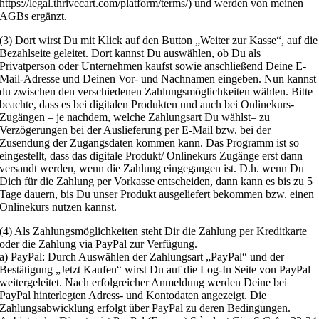
https://legal.thrivecart.com/platform/terms/) und werden von meinen
AGBs ergänzt.
(3) Dort wirst Du mit Klick auf den Button „Weiter zur Kasse“, auf die
Bezahlseite geleitet. Dort kannst Du auswählen, ob Du als
Privatperson oder Unternehmen kaufst sowie anschließend Deine E-
Mail-Adresse und Deinen Vor- und Nachnamen eingeben. Nun kannst
du zwischen den verschiedenen Zahlungsmöglichkeiten wählen. Bitte
beachte, dass es bei digitalen Produkten und auch bei Onlinekurs-
Zugängen – je nachdem, welche Zahlungsart Du wählst– zu
Verzögerungen bei der Auslieferung per E-Mail bzw. bei der
Zusendung der Zugangsdaten kommen kann. Das Programm ist so
eingestellt, dass das digitale Produkt/ Onlinekurs Zugänge erst dann
versandt werden, wenn die Zahlung eingegangen ist. D.h. wenn Du
Dich für die Zahlung per Vorkasse entscheiden, dann kann es bis zu 5
Tage dauern, bis Du unser Produkt ausgeliefert bekommen bzw. einen
Onlinekurs nutzen kannst.
(4) Als Zahlungsmöglichkeiten steht Dir die Zahlung per Kreditkarte
oder die Zahlung via PayPal zur Verfügung.
a) PayPal: Durch Auswählen der Zahlungsart „PayPal“ und der
Bestätigung „Jetzt Kaufen“ wirst Du auf die Log-In Seite von PayPal
weitergeleitet. Nach erfolgreicher Anmeldung werden Deine bei
PayPal hinterlegten Adress- und Kontodaten angezeigt. Die
Zahlungsabwicklung erfolgt über PayPal zu deren Bedingungen.