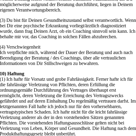
möglicherweise aufgrund der Beratung durchführst, liegen in Deinem
eigenen Verantwortungsbereich.
(3) Du bist für Deinen Gesundheitszustand selbst verantwortlich. Wen
bei Dir eine psychische Erkrankung vorliegt/ärztlich diagnostiziert
wurde, dann frag Deinen Arzt, ob ein Coaching sinnvoll sein kann. Ich
behalte mir vor, das Coaching in solchen Fällen abzubrechen.
(4) Verschwiegenheit
Ich verpflichte mich, während der Dauer der Beratung und auch nach
Beendigung der Beratung / des Coachings, über alle vertraulichen
Informationen von Dir Stillschweigen zu bewahren.
10) Haftung
(1) Ich hafte für Vorsatz und grobe Fahrlässigkeit. Ferner hafte ich für
die fahrlässige Verletzung von Pflichten, deren Erfüllung die
ordnungsgemäße Durchführung des Vertrages überhaupt erst
ermöglicht, deren Verletzung die Erreichung des Vertragszwecks
gefährdet und auf deren Einhaltung Du regelmäßig vertrauen darfst. Im
letztgenannten Fall hafte ich jedoch nur für den vorhersehbaren,
vertragstypischen Schaden. Ich hafte nicht für die leicht fahrlässige
Verletzung anderer als der in den vorstehenden Sätzen genannten
Pflichten. Die vorstehenden Haftungsausschlüsse gelten nicht bei
Verletzung von Leben, Körper und Gesundheit. Die Haftung nach de
Produkthaftungsgesetz bleibt unberührt.